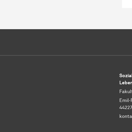
Sozia
Leben
Fakul
Emil-
4422
konta