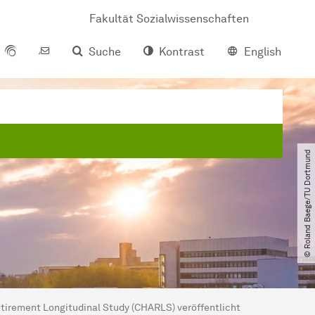
Fakultät Sozialwissenschaften
Suche
Kontrast
English
© Roland Baege​/​TU Dortmund
tirement Longitudinal Study (CHARLS) veröffentlicht