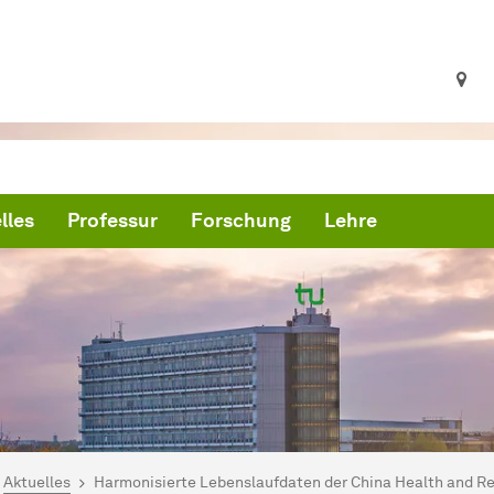
lles
Professur
Forschung
Lehre
ind hier:
artseite
Aktuelles
Harmonisierte Lebenslaufdaten der China Health and Re